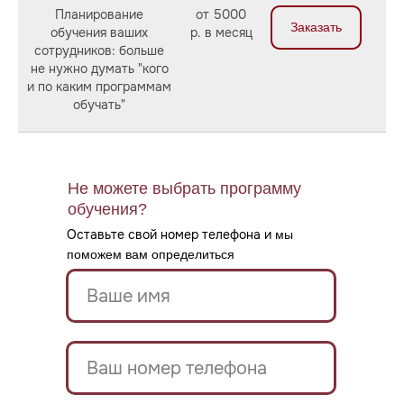
Планирование
от 5000
Заказать
обучения ваших
р. в месяц
сотрудников: больше
не нужно думать "кого
и по каким программам
обучать"
У вас крупный
Не можете выбрать программу
обучения?
заказ или хотите
Оставьте свой номер телефона и
мы
поможем вам определиться
назвать свою цену?