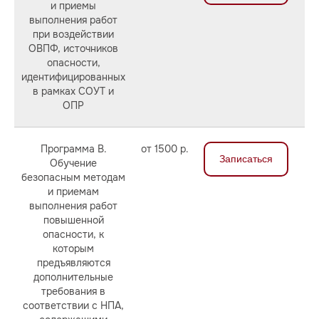
безопасности
и приемы
организация должна иметь весь
по экологии
выполнения работ
перечень документации,
при воздействии
соответствующий вашей работе в
ОВПФ, источников
области охраны и условий труда.
опасности,
Иначе вам грозят
–
ШТРАФЫ
идентифицированных
статья 5.27 КоАП РФ
в рамках СОУТ и
ОПР
Программа В.
от 1500 р.
Записаться
Обучение
безопасным методам
и приемам
выполнения работ
повышенной
опасности, к
которым
предъявляются
дополнительные
требования в
соответствии с НПА,