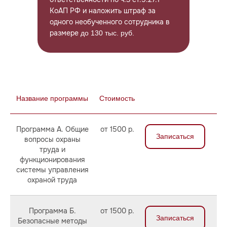
КоАП РФ и наложить штраф за
одного необученного сотрудника в
размере
до 130 тыс. руб.
Сэкономим ваше время
Название программы
Стоимость
Сократим затраты на штатных
Консультационно-
Программа А. Общие
от 1500 р.
специалистов
Записаться
методическая помощь
вопросы охраны
труда и
в подготовке документов
Полный объем обязательных
функционирования
документов в одном пакете
системы управления
охраной труда
по охране труда
по пожарной безопасности
Внимание
по гражданской обороне
Программа Б.
от 1500 р.
по антитеррористической
Записаться
Безопасные методы
Если вы юр. лицо или ИП, то ваша