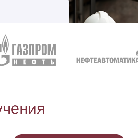
ентр
ва»
 профессиональной
тий
о 30%
кидка
учения
последующие
граммы