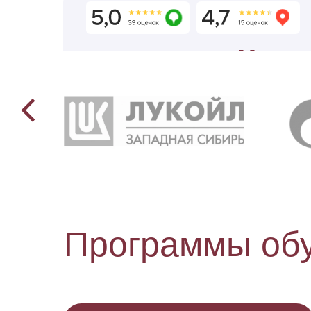
Учебный ц
«Перспекти
Выгодные условия обучения и
переподготовки
для предприя
до 30%
д
скидка
с
Программы об
На групповое
На 
обучение от 10
про
человек