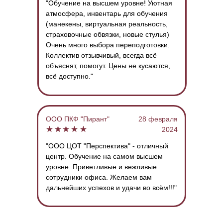
"Обучение на высшем уровне! Уютная
атмосфера, инвентарь для обучения
Начать обучение
Начать обучение
Начать обучение
Начать обучение
Начать обучение
(манекены, виртуальная реальность,
страховочные обвязки, новые стулья)
Очень много выбора переподготовки.
Коллектив отзывчивый, всегда всё
-25%
-25%
-25%
-25%
объяснят, помогут. Цены не кусаются,
всё доступно."
Машинист ППУ паровой
Оператор по
Рабочий люльки,
Водитель пожарной
передвижной
исследованию
находящийся на
машины
депарафинизационной
скважин
подъёмнике (вышке)
установки
ООО ПКФ "Пирант"
28 февраля
2024
"ООО ЦОТ "Перспектива" - отличный
Длительность обучения:
Длительность обучения:
Длительность обучения:
Длительность обучения:
центр. Обучение на самом высшем
320 акад емических часов
320 акад емических часов
320 акад емических часов
320 акад емических часов
уровне. Приветливые и вежливые
сотрудники офиса. Желаем вам
дальнейших успехов и удачи во всём!!!"
от 4 500 ₽
от 4 500 ₽
от 4 500 ₽
от 4 500 ₽