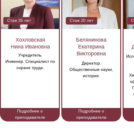
Стаж
35
лет
Стаж
20
лет
С
Хохловская
Белянинова
Нина Ивановна
Екатерина
Викторовна
Учредитель.
Исп
Инженер. Специалист по
Директор.
охране труда.
Общественные науки,
Хи
история.
о
Подробнее о
Подробнее о
преподавателе
преподавателе